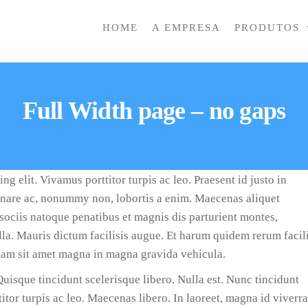
HOME
A EMPRESA
PRODUTOS
IONCARE
Full Width page – no gaps
g elit. Vivamus porttitor turpis ac leo. Praesent id justo in
rnare ac, nonummy non, lobortis a enim. Maecenas aliquet
ociis natoque penatibus et magnis dis parturient montes,
lla. Mauris dictum facilisis augue. Et harum quidem rerum facil
ullam sit amet magna in magna gravida vehicula.
uisque tincidunt scelerisque libero. Nulla est. Nunc tincidunt
tor turpis ac leo. Maecenas libero. In laoreet, magna id viverra