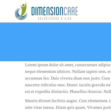
Skip
to
DIMENS
Valorizando
the
a Vida
content
Lorem ipsum dolor sit amet, consectetuer adipiscin
neque elementum ultrices. Nullam sapien sem, o
accumsan leo. Duis viverra diam non justo. Cum s
nascetur ridiculus mus. Donec iaculis gravida nu
est et expedita distinctio. Phasellus rhoncus. N
Mauris dictum facilisis augue. Cras elementum. Q
ante vitae massa. Etiam quis quam. Vivamus portti