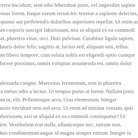
viverra tincidunt, sem odio bibendum justo, vel imperdiet sapien
cenas lorem. Itaque earum rerum hic tenetur a sapiente delectus,
equatur aut perferendis doloribus asperiores repellat. Ut enim a
m corporis suscipit laboriosam, nisi ut aliquid ex ea commodi
, pharetra vitae, orci. Duis pulvinar. Curabitur ligula sapien,
uris dolor felis, sagittis at, luctus sed, aliquam non, tellus.
 Nam libero tempore, cum soluta nobis est eligendi optio cumque
facere possimus, omnis voluptas assumenda est, omnis dolor
 malesuada congue. Maecenas fermentum, sem in pharetra
tra metus odio a lectus. Ut tempus purus at lorem. Nullam justo
m in, elit. Pellentesque arcu. Cras elementum. Integer
ris tincidunt sem sed arcu. Ut enim ad minima veniam, quis
laboriosam, nisi ut aliquid ex ea commodi consequatur? Ut
en. Vestibulum erat nulla, ullamcorper nec, rutrum non,
 Duis condimentum augue id magna semper rutrum. Integer in