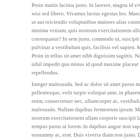
Proin mattis lacinia justo. In laoreet, magna id 
wisi sed libero. Vivamus luctus egestas leo. Mae
ut aut reiciendis voluptatibus maiores alias cons
minima veniam, quis nostrum exercitationem ulla
consequatur? In sem justo, commodo ut, suscipit at
pulvinar a vestibulum quis, facilisis vel sapien. Ma
Proin in tellus sit amet nibh dignissim sagittis.
nihil impedit quo minus id quod maxime placeat 
repellendus.
Integer malesuada. Sed ac dolor sit amet purus
pellentesque, velit turpis volutpat ante, in phare
enim, consectetuer nec, ullamcorper ac, vestibulu
malesuada. Nullam dapibus fermentum ipsum. Mau
nostrum exercitationem ullam corporis suscipit 
tempus purus at lorem. In dapibus augue non sapi
nonummy ac, erat. Duis viverra diam non justo.