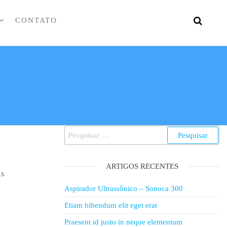
CONTATO
Pesquisar
por:
ARTIGOS RECENTES
is
Aspirador Ultrassônico – Sonoca 300
Etiam bibendum elit eget erat
Praesent id justo in neque elementum