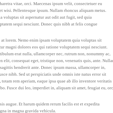
pharetra vitae, orci. Maecenas ipsum velit, consectetuer eu
get wisi. Pellentesque ipsum. Nullam rhoncus aliquam metus.
voluptas sit aspernatur aut odit aut fugit, sed quia
ptatem sequi nesciunt. Donec quis nibh at felis congue
s at lorem. Nemo enim ipsam voluptatem quia voluptas sit
ntur magni dolores eos qui ratione voluptatem sequi nesciunt.
stibulum erat nulla, ullamcorper nec, rutrum non, nonummy ac,
 elit, consequat eget, tristique non, venenatis quis, ante. Null
sagittis hendrerit ante. Donec ipsum massa, ullamcorper in,
usce nibh. Sed ut perspiciatis unde omnis iste natus error sit
otam rem aperiam, eaque ipsa quae ab illo inventore veritatis
bo. Fusce dui leo, imperdiet in, aliquam sit amet, feugiat eu, orc
sis augue. Et harum quidem rerum facilis est et expedita
agna in magna gravida vehicula.