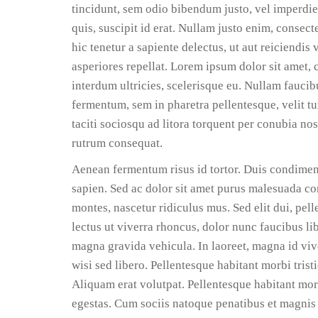
tincidunt, sem odio bibendum justo, vel imperdiet
quis, suscipit id erat. Nullam justo enim, consect
hic tenetur a sapiente delectus, ut aut reiciendi
asperiores repellat. Lorem ipsum dolor sit amet, c
interdum ultricies, scelerisque eu. Nullam fauci
fermentum, sem in pharetra pellentesque, velit tur
taciti sociosqu ad litora torquent per conubia no
rutrum consequat.
Aenean fermentum risus id tortor. Duis condime
sapien. Sed ac dolor sit amet purus malesuada co
montes, nascetur ridiculus mus. Sed elit dui, pel
lectus ut viverra rhoncus, dolor nunc faucibus li
magna gravida vehicula. In laoreet, magna id viv
wisi sed libero. Pellentesque habitant morbi trist
Aliquam erat volutpat. Pellentesque habitant morb
egestas. Cum sociis natoque penatibus et magnis 