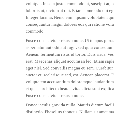
volutpat. In sem justo, commodo ut, suscipit at, 
lobortis ut, dictum at dui. Etiam commodo dui e
Integer lacinia. Nemo enim ipsam voluptatem quia 
consequuntur magni dolores eos qui ratione volu
commodo.
Fusce consectetuer risus a nunc. Ut tempus puru
aspernatur aut odit aut fugit, sed quia consequu
Aenean fermentum risus id tortor. Duis risus. Ve
erat. Maecenas aliquet accumsan leo. Etiam sapien
eget nisl. Sed convallis magna eu sem. Curabitur 
auctor et, scelerisque sed, est. Aenean placerat. F
voluptatem accusantium doloremque laudantium, t
et quasi architecto beatae vitae dicta sunt explica
Fusce consectetuer risus a nunc.
Donec iaculis gravida nulla. Mauris dictum facili
distinctio. Phasellus rhoncus. Nullam sit amet m