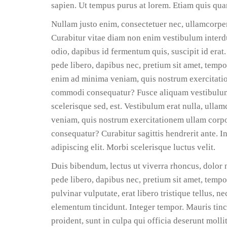
sapien. Ut tempus purus at lorem. Etiam quis qua
Nullam justo enim, consectetuer nec, ullamcorper 
Curabitur vitae diam non enim vestibulum interdu
odio, dapibus id fermentum quis, suscipit id erat
pede libero, dapibus nec, pretium sit amet, tempo
enim ad minima veniam, quis nostrum exercitation
commodi consequatur? Fusce aliquam vestibulum 
scelerisque sed, est. Vestibulum erat nulla, ull
veniam, quis nostrum exercitationem ullam corpor
consequatur? Curabitur sagittis hendrerit ante. 
adipiscing elit. Morbi scelerisque luctus velit.
Duis bibendum, lectus ut viverra rhoncus, dolor n
pede libero, dapibus nec, pretium sit amet, tempor
pulvinar vulputate, erat libero tristique tellus, 
elementum tincidunt. Integer tempor. Mauris tinc
proident, sunt in culpa qui officia deserunt moll