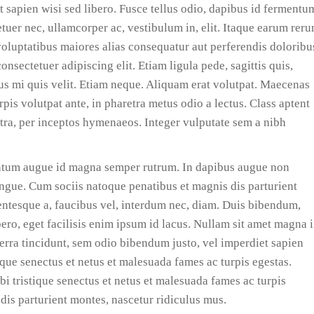
 sapien wisi sed libero. Fusce tellus odio, dapibus id fermentu
etuer nec, ullamcorper ac, vestibulum in, elit. Itaque earum rer
s voluptatibus maiores alias consequatur aut perferendis doloribu
onsectetuer adipiscing elit. Etiam ligula pede, sagittis quis,
bus mi quis velit. Etiam neque. Aliquam erat volutpat. Maecenas
pis volutpat ante, in pharetra metus odio a lectus. Class aptent
stra, per inceptos hymenaeos. Integer vulputate sem a nibh
ntum augue id magna semper rutrum. In dapibus augue non
ngue. Cum sociis natoque penatibus et magnis dis parturient
lentesque a, faucibus vel, interdum nec, diam. Duis bibendum,
bero, eget facilisis enim ipsum id lacus. Nullam sit amet magna 
erra tincidunt, sem odio bibendum justo, vel imperdiet sapien
ique senectus et netus et malesuada fames ac turpis egestas.
i tristique senectus et netus et malesuada fames ac turpis
dis parturient montes, nascetur ridiculus mus.