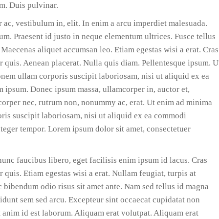
m. Duis pulvinar.
ac, vestibulum in, elit. In enim a arcu imperdiet malesuada.
m. Praesent id justo in neque elementum ultrices. Fusce tellus
. Maecenas aliquet accumsan leo. Etiam egestas wisi a erat. Cras
r quis. Aenean placerat. Nulla quis diam. Pellentesque ipsum. U
em ullam corporis suscipit laboriosam, nisi ut aliquid ex ea
ipsum. Donec ipsum massa, ullamcorper in, auctor et,
amcorper nec, rutrum non, nonummy ac, erat. Ut enim ad minima
is suscipit laboriosam, nisi ut aliquid ex ea commodi
Integer tempor. Lorem ipsum dolor sit amet, consectetuer
unc faucibus libero, eget facilisis enim ipsum id lacus. Cras
 quis. Etiam egestas wisi a erat. Nullam feugiat, turpis at
nec bibendum odio risus sit amet ante. Nam sed tellus id magna
idunt sem sed arcu. Excepteur sint occaecat cupidatat non
it anim id est laborum. Aliquam erat volutpat. Aliquam erat